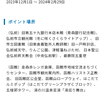
2023年12月1日 ～ 2024年2月29日
ポイント場所
（弘前）旧第五十九銀行本店本館（青森銀行記念館)、
弘前市立観光館（冬に咲くさくらライトアップ）、 旧
市立図書館（旧東奥義塾外人教師館）旧一戸時計店、
弘前城天守、りんご公園、津軽藩ねぷた村、 日本聖公
会弘前昇天教会（中央弘前駅）、最勝院五重塔
（函館）金森赤レンガ倉庫、函館市地域交流まちづく
りセンター、函館市観光案内所、函館ハリストス正教
会、 旧函館区公会堂、函館山ロープウェイ、はこだて
ルミポップ（はこだてグリーンプラザＣブロック）、
五稜郭タワー、 湯の川温泉足湯「湯巡り舞台」