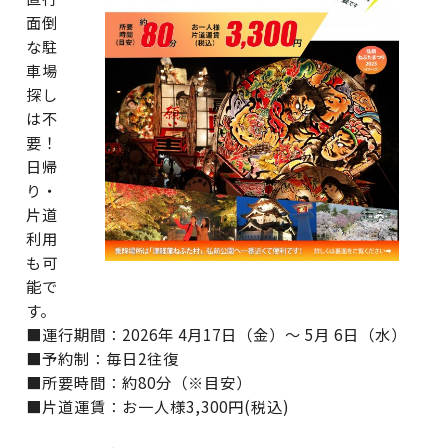
面倒
な駐
車場
探し
は不
要！
日帰
り・
片道
利用
も可
能で
す。
■運行期間：2026年 4月17日（金）～ 5月 6日（水）
■予約制：毎日2往復
■所要時間：約80分（※目安）
■片道運賃：お一人様3,300円(税込)