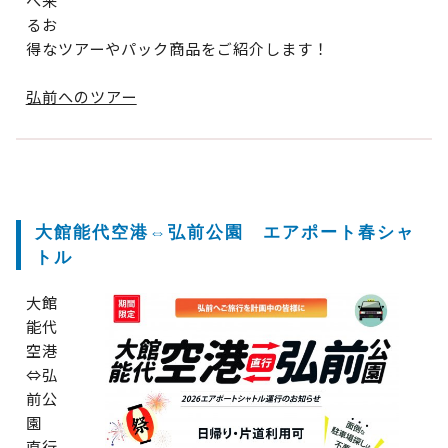
るお
得なツアーやパック商品をご紹介します！
弘前へのツアー
大館能代空港⇔弘前公園 エアポート春シャ
トル
大館
能代
空港
⇔弘
前公
園
直行