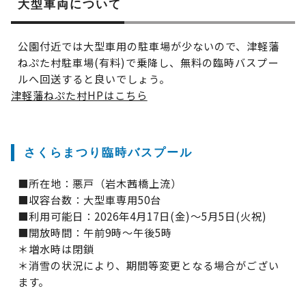
大型車両について
公園付近では大型車用の駐車場が少ないので、津軽藩
ねぷた村駐車場(有料)で乗降し、無料の臨時バスプー
ルへ回送すると良いでしょう。
津軽藩ねぷた村HPはこちら
さくらまつり臨時バスプール
■所在地：悪戸（岩木茜橋上流）
■収容台数：大型車専用50台
■利用可能日：2026年4月17日(金)～5月5日(火祝)
■開放時間：午前9時～午後5時
＊増水時は閉鎖
＊消雪の状況により、期間等変更となる場合がござい
ます。