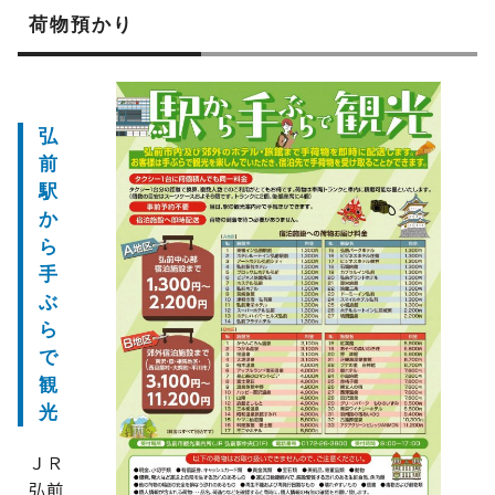
荷物預かり
弘
前
駅
か
ら
手
ぶ
ら
で
観
光
ＪＲ
弘前