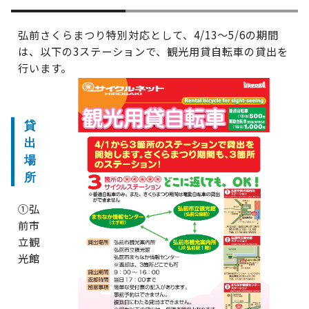
弘前さくらまつり特別対応として、4/13～5/6の期間
は、以下の3ステーションで、観光用貸自転車の貸出を
行います。
貸
出
場
所
①弘
前市
立観
光館