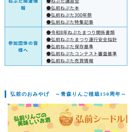
ねぷた関連情
●ねぷた講習会
報
●弘前ねぷた本
●弘前ねぷた300年祭
●弘前ねぷた特集記事
●令和8年ねぷたまつり関係書類
●弘前ねぷたまつり運行安全指針
参加団体の皆
●弘前ねぷた保存基準
様へ
●弘前ねぷたコンテスト審査基準
●弘前ねぷた売買情報
弘前のおみやげ ～青森りんご植栽150周年～