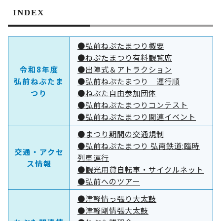
INDEX
●弘前ねぷたまつり概要
●ねぷたまつり有料観覧席
令和8年度
●出陣式＆アトラクション
弘前ねぷたま
●弘前ねぷたまつり 運行順
つり
●ねぷた自由参加団体
●弘前ねぷたまつりコンテスト
●弘前ねぷたまつり関連イベント
●まつり期間の交通規制
●弘前ねぷたまつり 弘南鉄道:臨時
交通・アクセ
列車運行
ス情報
●観光用貸自転車・サイクルネット
●弘前へのツアー
●津軽情っ張り大太鼓
●津軽剛情張大太鼓