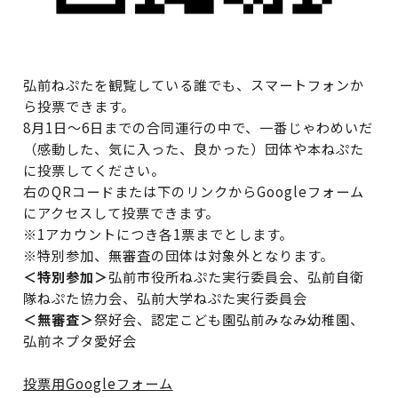
弘前ねぷたを観覧している誰でも、スマートフォンか
ら投票できます。
8月1日～6日までの合同運行の中で、一番じゃわめいだ
（感動した、気に入った、良かった）団体や本ねぷた
に投票してください。
右のQRコードまたは下のリンクからGoogleフォーム
にアクセスして投票できます。
※1アカウントにつき各1票までとします。
※特別参加、無審査の団体は対象外となります。
＜特別参加＞
弘前市役所ねぷた実行委員会、弘前自衛
隊ねぷた協力会、弘前大学ねぷた実行委員会
＜無審査＞
祭好会、認定こども園弘前みなみ幼稚園、
弘前ネプタ愛好会
投票用Googleフォーム