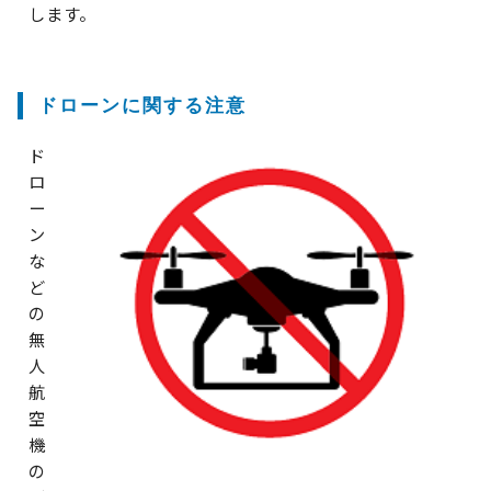
します。
ドローンに関する注意
ド
ロ
ー
ン
な
ど
の
無
人
航
空
機
の